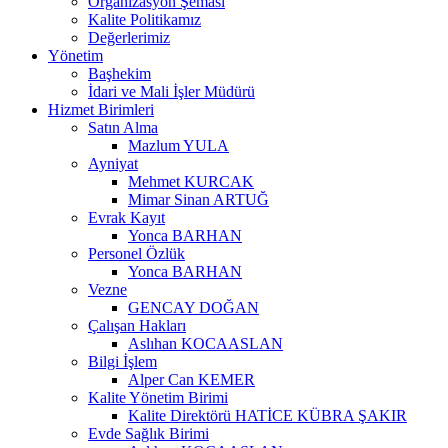
Organizasyon Şeması
Kalite Politikamız
Değerlerimiz
Yönetim
Başhekim
İdari ve Mali İşler Müdürü
Hizmet Birimleri
Satın Alma
Mazlum YULA
Ayniyat
Mehmet KURCAK
Mimar Sinan ARTUĞ
Evrak Kayıt
Yonca BARHAN
Personel Özlük
Yonca BARHAN
Vezne
GENCAY DOĞAN
Çalışan Hakları
Aslıhan KOCAASLAN
Bilgi İşlem
Alper Can KEMER
Kalite Yönetim Birimi
Kalite Direktörü HATİCE KÜBRA ŞAKIR
Evde Sağlık Birimi