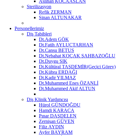
Aslıhan KOCAASLAN
Sterilizasyon
Refik ZERMAN
Sinan ALTUNAKAR
Personellerimiz
Diş Tabibleri
Dt.Adem GÖK
Dt.Fatih AYLUÇTARHAN
Dt.Cansu BETUS
Dt.Nebahat KOÇAK ŞAHBAZOĞLU
Dt.Duygu ŞIK
Dt.Kültüral TAŞDEMİR(Geçici Görev)
Dt.Kübra ERDAĞI
Dt.Kadir YILMAZ
Dt.Muhammed Enes ÖZANLİ
Dt.Muhammed Akif ALTUN
Diş Klinik Yardımcısı
Hürol GÜNDOĞDU
Hamdi KARACA
Pınar DAŞDELEN
Zernişan GÜVEN
Filiz AYDIN
Ayfer BAYRAM