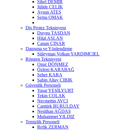
Sibel DEMİR
Jülide ÇELİK
Aysun ATEŞ
Sema OMAK
Diş Protez Teknisyeni
Duygu TAŞDAN
Hilal ASLAN
Canan ÇINAR
Danışma ve Yönlendirme
Süleyman Volkan YARDIMCIEL
Röngen Teknisyeni
Onur DÖNMEZ
Özlem KARABAĞ
Seher KARA
Şahin Altay ÇIBIK
Güvenlik Personeli
Yaşar YEŞİLYURT
Tekin ÇOLAK
Necmettin AVCI
Cantürk BURULDAY
Neslihan AĞDAŞ
Muhammet YILDIZ
Temizlik Personeli
Refik ZERMAN