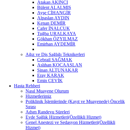
Atakan AKINCI
Bülent ALALMIŞ
Ayşe CİHANGİR
Alpaslan AYDIN
Kenan DEMİR
Cafer İNALÇUK
Tuğba URALKAYA
Gökhan ÖZYILMAZ
Emirhan AYDEMİR
Ağız ve Diş Sağlığı Teknikerleri
Cebrail SAĞMAK
Aslıhan KOCAASLAN
Sinan ALTUNAKAR
Eray KARAK
Emin ÇEVİK
Hasta Rehberi
Nasıl Muayene Olurum
Hizmetlerimiz
Poliklinik İşlemlerinde (Kayıt ve Muayenede) Öncelik
Sırası
Adsm Randevu Süreleri
Evde Sağlık Hizmetleri(Özellikli Hizmet)
Genel Anestezi ve Sedasyon Hizmetleri(Özellikli
Hizmet)