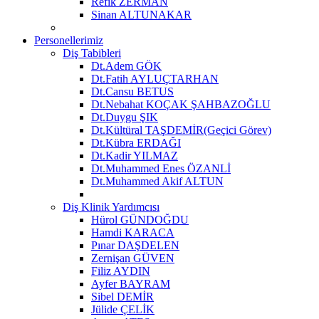
Refik ZERMAN
Sinan ALTUNAKAR
Personellerimiz
Diş Tabibleri
Dt.Adem GÖK
Dt.Fatih AYLUÇTARHAN
Dt.Cansu BETUS
Dt.Nebahat KOÇAK ŞAHBAZOĞLU
Dt.Duygu ŞIK
Dt.Kültüral TAŞDEMİR(Geçici Görev)
Dt.Kübra ERDAĞI
Dt.Kadir YILMAZ
Dt.Muhammed Enes ÖZANLİ
Dt.Muhammed Akif ALTUN
Diş Klinik Yardımcısı
Hürol GÜNDOĞDU
Hamdi KARACA
Pınar DAŞDELEN
Zernişan GÜVEN
Filiz AYDIN
Ayfer BAYRAM
Sibel DEMİR
Jülide ÇELİK