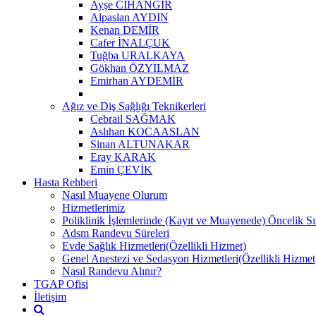
Ayşe CİHANGİR
Alpaslan AYDIN
Kenan DEMİR
Cafer İNALÇUK
Tuğba URALKAYA
Gökhan ÖZYILMAZ
Emirhan AYDEMİR
Ağız ve Diş Sağlığı Teknikerleri
Cebrail SAĞMAK
Aslıhan KOCAASLAN
Sinan ALTUNAKAR
Eray KARAK
Emin ÇEVİK
Hasta Rehberi
Nasıl Muayene Olurum
Hizmetlerimiz
Poliklinik İşlemlerinde (Kayıt ve Muayenede) Öncelik Sı
Adsm Randevu Süreleri
Evde Sağlık Hizmetleri(Özellikli Hizmet)
Genel Anestezi ve Sedasyon Hizmetleri(Özellikli Hizmet
Nasıl Randevu Alınır?
TGAP Ofisi
İletişim