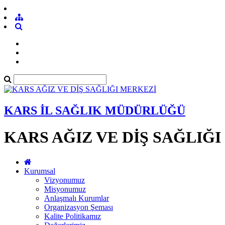
KARS İL SAĞLIK MÜDÜRLÜĞÜ
KARS AĞIZ VE DİŞ SAĞLIĞ
Kurumsal
Vizyonumuz
Misyonumuz
Anlaşmalı Kurumlar
Organizasyon Şeması
Kalite Politikamız