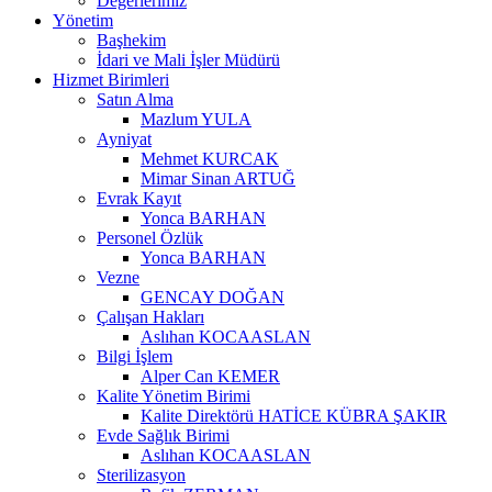
Değerlerimiz
Yönetim
Başhekim
İdari ve Mali İşler Müdürü
Hizmet Birimleri
Satın Alma
Mazlum YULA
Ayniyat
Mehmet KURCAK
Mimar Sinan ARTUĞ
Evrak Kayıt
Yonca BARHAN
Personel Özlük
Yonca BARHAN
Vezne
GENCAY DOĞAN
Çalışan Hakları
Aslıhan KOCAASLAN
Bilgi İşlem
Alper Can KEMER
Kalite Yönetim Birimi
Kalite Direktörü HATİCE KÜBRA ŞAKIR
Evde Sağlık Birimi
Aslıhan KOCAASLAN
Sterilizasyon