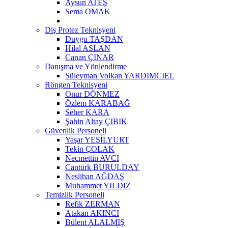
Aysun ATEŞ
Sema OMAK
Diş Protez Teknisyeni
Duygu TAŞDAN
Hilal ASLAN
Canan ÇINAR
Danışma ve Yönlendirme
Süleyman Volkan YARDIMCIEL
Röngen Teknisyeni
Onur DÖNMEZ
Özlem KARABAĞ
Seher KARA
Şahin Altay ÇIBIK
Güvenlik Personeli
Yaşar YEŞİLYURT
Tekin ÇOLAK
Necmettin AVCI
Cantürk BURULDAY
Neslihan AĞDAŞ
Muhammet YILDIZ
Temizlik Personeli
Refik ZERMAN
Atakan AKINCI
Bülent ALALMIŞ