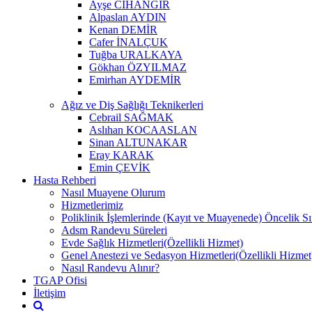
Ayşe CİHANGİR
Alpaslan AYDIN
Kenan DEMİR
Cafer İNALÇUK
Tuğba URALKAYA
Gökhan ÖZYILMAZ
Emirhan AYDEMİR
Ağız ve Diş Sağlığı Teknikerleri
Cebrail SAĞMAK
Aslıhan KOCAASLAN
Sinan ALTUNAKAR
Eray KARAK
Emin ÇEVİK
Hasta Rehberi
Nasıl Muayene Olurum
Hizmetlerimiz
Poliklinik İşlemlerinde (Kayıt ve Muayenede) Öncelik Sı
Adsm Randevu Süreleri
Evde Sağlık Hizmetleri(Özellikli Hizmet)
Genel Anestezi ve Sedasyon Hizmetleri(Özellikli Hizmet
Nasıl Randevu Alınır?
TGAP Ofisi
İletişim