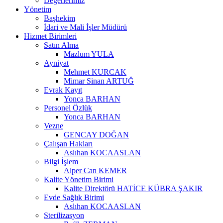
Değerlerimiz
Yönetim
Başhekim
İdari ve Mali İşler Müdürü
Hizmet Birimleri
Satın Alma
Mazlum YULA
Ayniyat
Mehmet KURCAK
Mimar Sinan ARTUĞ
Evrak Kayıt
Yonca BARHAN
Personel Özlük
Yonca BARHAN
Vezne
GENCAY DOĞAN
Çalışan Hakları
Aslıhan KOCAASLAN
Bilgi İşlem
Alper Can KEMER
Kalite Yönetim Birimi
Kalite Direktörü HATİCE KÜBRA ŞAKIR
Evde Sağlık Birimi
Aslıhan KOCAASLAN
Sterilizasyon