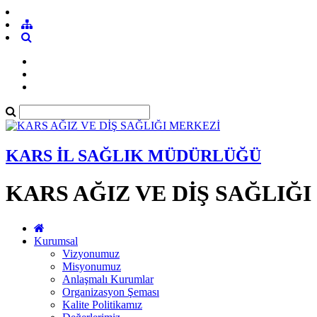
KARS İL SAĞLIK MÜDÜRLÜĞÜ
KARS AĞIZ VE DİŞ SAĞLIĞ
Kurumsal
Vizyonumuz
Misyonumuz
Anlaşmalı Kurumlar
Organizasyon Şeması
Kalite Politikamız