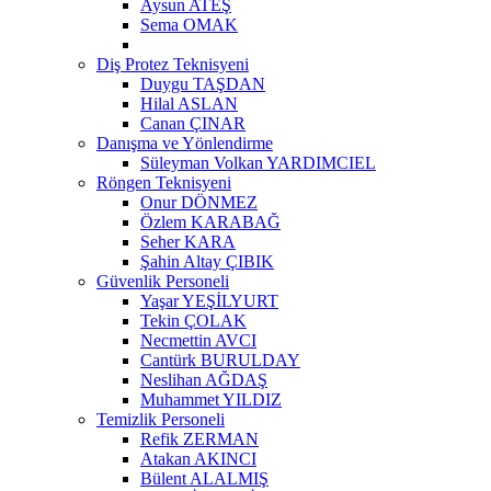
Aysun ATEŞ
Sema OMAK
Diş Protez Teknisyeni
Duygu TAŞDAN
Hilal ASLAN
Canan ÇINAR
Danışma ve Yönlendirme
Süleyman Volkan YARDIMCIEL
Röngen Teknisyeni
Onur DÖNMEZ
Özlem KARABAĞ
Seher KARA
Şahin Altay ÇIBIK
Güvenlik Personeli
Yaşar YEŞİLYURT
Tekin ÇOLAK
Necmettin AVCI
Cantürk BURULDAY
Neslihan AĞDAŞ
Muhammet YILDIZ
Temizlik Personeli
Refik ZERMAN
Atakan AKINCI
Bülent ALALMIŞ