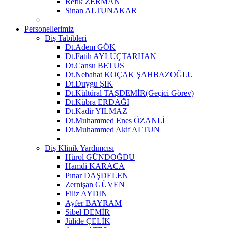
Refik ZERMAN
Sinan ALTUNAKAR
Personellerimiz
Diş Tabibleri
Dt.Adem GÖK
Dt.Fatih AYLUÇTARHAN
Dt.Cansu BETUS
Dt.Nebahat KOÇAK ŞAHBAZOĞLU
Dt.Duygu ŞIK
Dt.Kültüral TAŞDEMİR(Geçici Görev)
Dt.Kübra ERDAĞI
Dt.Kadir YILMAZ
Dt.Muhammed Enes ÖZANLİ
Dt.Muhammed Akif ALTUN
Diş Klinik Yardımcısı
Hürol GÜNDOĞDU
Hamdi KARACA
Pınar DAŞDELEN
Zernişan GÜVEN
Filiz AYDIN
Ayfer BAYRAM
Sibel DEMİR
Jülide ÇELİK