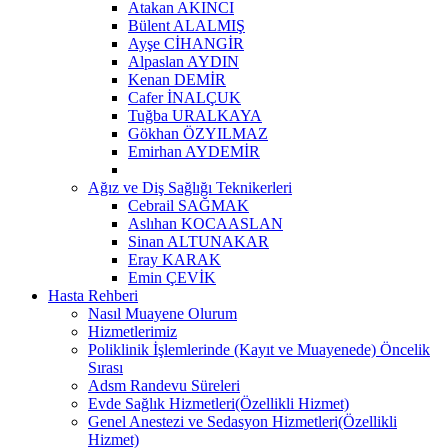
Atakan AKINCI
Bülent ALALMIŞ
Ayşe CİHANGİR
Alpaslan AYDIN
Kenan DEMİR
Cafer İNALÇUK
Tuğba URALKAYA
Gökhan ÖZYILMAZ
Emirhan AYDEMİR
Ağız ve Diş Sağlığı Teknikerleri
Cebrail SAĞMAK
Aslıhan KOCAASLAN
Sinan ALTUNAKAR
Eray KARAK
Emin ÇEVİK
Hasta Rehberi
Nasıl Muayene Olurum
Hizmetlerimiz
Poliklinik İşlemlerinde (Kayıt ve Muayenede) Öncelik
Sırası
Adsm Randevu Süreleri
Evde Sağlık Hizmetleri(Özellikli Hizmet)
Genel Anestezi ve Sedasyon Hizmetleri(Özellikli
Hizmet)