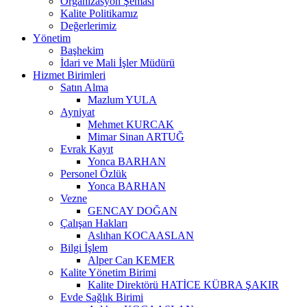
Organizasyon Şeması
Kalite Politikamız
Değerlerimiz
Yönetim
Başhekim
İdari ve Mali İşler Müdürü
Hizmet Birimleri
Satın Alma
Mazlum YULA
Ayniyat
Mehmet KURCAK
Mimar Sinan ARTUĞ
Evrak Kayıt
Yonca BARHAN
Personel Özlük
Yonca BARHAN
Vezne
GENCAY DOĞAN
Çalışan Hakları
Aslıhan KOCAASLAN
Bilgi İşlem
Alper Can KEMER
Kalite Yönetim Birimi
Kalite Direktörü HATİCE KÜBRA ŞAKIR
Evde Sağlık Birimi