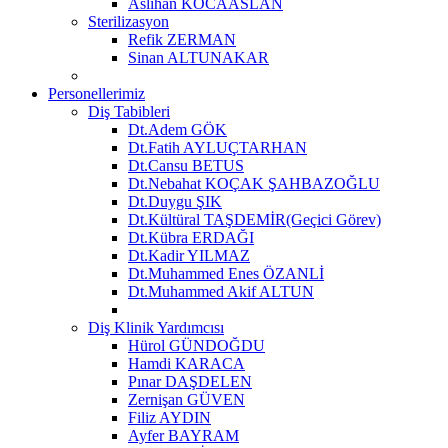
Aslıhan KOCAASLAN
Sterilizasyon
Refik ZERMAN
Sinan ALTUNAKAR
Personellerimiz
Diş Tabibleri
Dt.Adem GÖK
Dt.Fatih AYLUÇTARHAN
Dt.Cansu BETUS
Dt.Nebahat KOÇAK ŞAHBAZOĞLU
Dt.Duygu ŞIK
Dt.Kültüral TAŞDEMİR(Geçici Görev)
Dt.Kübra ERDAĞI
Dt.Kadir YILMAZ
Dt.Muhammed Enes ÖZANLİ
Dt.Muhammed Akif ALTUN
Diş Klinik Yardımcısı
Hürol GÜNDOĞDU
Hamdi KARACA
Pınar DAŞDELEN
Zernişan GÜVEN
Filiz AYDIN
Ayfer BAYRAM