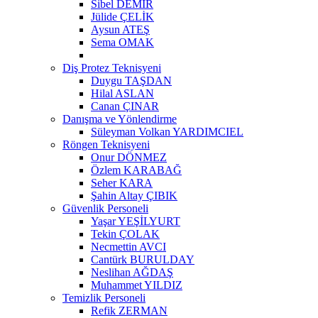
Sibel DEMİR
Jülide ÇELİK
Aysun ATEŞ
Sema OMAK
Diş Protez Teknisyeni
Duygu TAŞDAN
Hilal ASLAN
Canan ÇINAR
Danışma ve Yönlendirme
Süleyman Volkan YARDIMCIEL
Röngen Teknisyeni
Onur DÖNMEZ
Özlem KARABAĞ
Seher KARA
Şahin Altay ÇIBIK
Güvenlik Personeli
Yaşar YEŞİLYURT
Tekin ÇOLAK
Necmettin AVCI
Cantürk BURULDAY
Neslihan AĞDAŞ
Muhammet YILDIZ
Temizlik Personeli
Refik ZERMAN