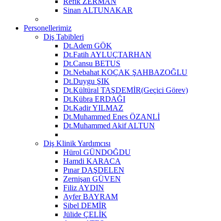
Refik ZERMAN
Sinan ALTUNAKAR
Personellerimiz
Diş Tabibleri
Dt.Adem GÖK
Dt.Fatih AYLUÇTARHAN
Dt.Cansu BETUS
Dt.Nebahat KOÇAK ŞAHBAZOĞLU
Dt.Duygu ŞIK
Dt.Kültüral TAŞDEMİR(Geçici Görev)
Dt.Kübra ERDAĞI
Dt.Kadir YILMAZ
Dt.Muhammed Enes ÖZANLİ
Dt.Muhammed Akif ALTUN
Diş Klinik Yardımcısı
Hürol GÜNDOĞDU
Hamdi KARACA
Pınar DAŞDELEN
Zernişan GÜVEN
Filiz AYDIN
Ayfer BAYRAM
Sibel DEMİR
Jülide ÇELİK