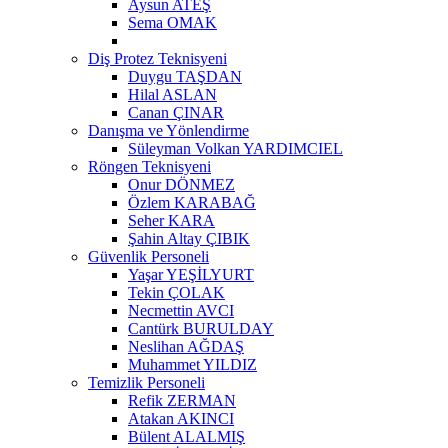
Aysun ATEŞ
Sema OMAK
Diş Protez Teknisyeni
Duygu TAŞDAN
Hilal ASLAN
Canan ÇINAR
Danışma ve Yönlendirme
Süleyman Volkan YARDIMCIEL
Röngen Teknisyeni
Onur DÖNMEZ
Özlem KARABAĞ
Seher KARA
Şahin Altay ÇIBIK
Güvenlik Personeli
Yaşar YEŞİLYURT
Tekin ÇOLAK
Necmettin AVCI
Cantürk BURULDAY
Neslihan AĞDAŞ
Muhammet YILDIZ
Temizlik Personeli
Refik ZERMAN
Atakan AKINCI
Bülent ALALMIŞ