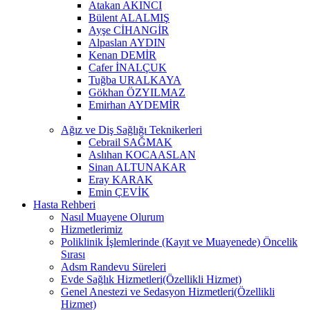
Atakan AKINCI
Bülent ALALMIŞ
Ayşe CİHANGİR
Alpaslan AYDIN
Kenan DEMİR
Cafer İNALÇUK
Tuğba URALKAYA
Gökhan ÖZYILMAZ
Emirhan AYDEMİR
Ağız ve Diş Sağlığı Teknikerleri
Cebrail SAĞMAK
Aslıhan KOCAASLAN
Sinan ALTUNAKAR
Eray KARAK
Emin ÇEVİK
Hasta Rehberi
Nasıl Muayene Olurum
Hizmetlerimiz
Poliklinik İşlemlerinde (Kayıt ve Muayenede) Öncelik
Sırası
Adsm Randevu Süreleri
Evde Sağlık Hizmetleri(Özellikli Hizmet)
Genel Anestezi ve Sedasyon Hizmetleri(Özellikli
Hizmet)