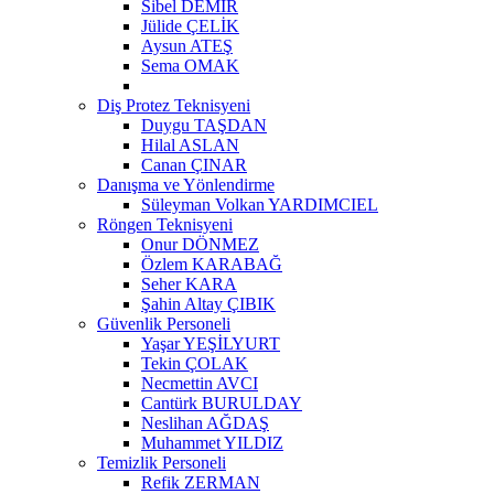
Sibel DEMİR
Jülide ÇELİK
Aysun ATEŞ
Sema OMAK
Diş Protez Teknisyeni
Duygu TAŞDAN
Hilal ASLAN
Canan ÇINAR
Danışma ve Yönlendirme
Süleyman Volkan YARDIMCIEL
Röngen Teknisyeni
Onur DÖNMEZ
Özlem KARABAĞ
Seher KARA
Şahin Altay ÇIBIK
Güvenlik Personeli
Yaşar YEŞİLYURT
Tekin ÇOLAK
Necmettin AVCI
Cantürk BURULDAY
Neslihan AĞDAŞ
Muhammet YILDIZ
Temizlik Personeli
Refik ZERMAN