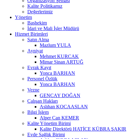
Organizasyon Şeması
Kalite Politikamız
Değerlerimiz
Yönetim
Başhekim
İdari ve Mali İşler Müdürü
Hizmet Birimleri
Satın Alma
Mazlum YULA
Ayniyat
Mehmet KURCAK
Mimar Sinan ARTUĞ
Evrak Kayıt
Yonca BARHAN
Personel Özlük
Yonca BARHAN
Vezne
GENCAY DOĞAN
Çalışan Hakları
Aslıhan KOCAASLAN
Bilgi İşlem
Alper Can KEMER
Kalite Yönetim Birimi
Kalite Direktörü HATİCE KÜBRA ŞAKIR
Evde Sağlık Birimi