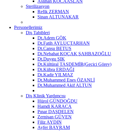
Aslıhan KOCAASLAN
Sterilizasyon
Refik ZERMAN
Sinan ALTUNAKAR
Personellerimiz
Diş Tabibleri
Dt.Adem GÖK
Dt.Fatih AYLUÇTARHAN
Dt.Cansu BETUS
Dt.Nebahat KOÇAK ŞAHBAZOĞLU
Dt.Duygu ŞIK
Dt.Kültüral TAŞDEMİR(Geçici Görev)
Dt.Kübra ERDAĞI
Dt.Kadir YILMAZ
Dt.Muhammed Enes ÖZANLİ
Dt.Muhammed Akif ALTUN
Diş Klinik Yardımcısı
Hürol GÜNDOĞDU
Hamdi KARACA
Pınar DAŞDELEN
Zernişan GÜVEN
Filiz AYDIN
Ayfer BAYRAM