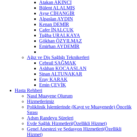
Atakan AKINCI
Bülent ALALMIŞ
Ayşe CİHANGİR
Alpaslan AYDIN
Kenan DEMİR
Cafer İNALÇUK
Tuğba URALKAYA
Gökhan ÖZYILMAZ
Emirhan AYDEMİR
Ağız ve Diş Sağlığı Teknikerleri
Cebrail SAĞMAK
Aslıhan KOCAASLAN
Sinan ALTUNAKAR
Eray KARAK
Emin ÇEVİK
Hasta Rehberi
Nasıl Muayene Olurum
Hizmetlerimiz
Poliklinik İşlemlerinde (Kayıt ve Muayenede) Öncelik
Sırası
Adsm Randevu Süreleri
Evde Sağlık Hizmetleri(Özellikli Hizmet)
Genel Anestezi ve Sedasyon Hizmetleri(Özellikli
Hizmet)