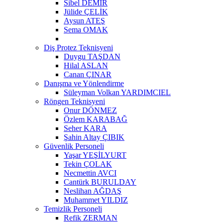
Sibel DEMİR
Jülide ÇELİK
Aysun ATEŞ
Sema OMAK
Diş Protez Teknisyeni
Duygu TAŞDAN
Hilal ASLAN
Canan ÇINAR
Danışma ve Yönlendirme
Süleyman Volkan YARDIMCIEL
Röngen Teknisyeni
Onur DÖNMEZ
Özlem KARABAĞ
Seher KARA
Şahin Altay ÇIBIK
Güvenlik Personeli
Yaşar YEŞİLYURT
Tekin ÇOLAK
Necmettin AVCI
Cantürk BURULDAY
Neslihan AĞDAŞ
Muhammet YILDIZ
Temizlik Personeli
Refik ZERMAN