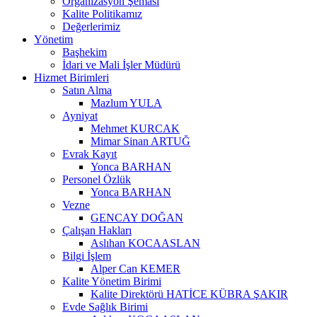
Organizasyon Şeması
Kalite Politikamız
Değerlerimiz
Yönetim
Başhekim
İdari ve Mali İşler Müdürü
Hizmet Birimleri
Satın Alma
Mazlum YULA
Ayniyat
Mehmet KURCAK
Mimar Sinan ARTUĞ
Evrak Kayıt
Yonca BARHAN
Personel Özlük
Yonca BARHAN
Vezne
GENCAY DOĞAN
Çalışan Hakları
Aslıhan KOCAASLAN
Bilgi İşlem
Alper Can KEMER
Kalite Yönetim Birimi
Kalite Direktörü HATİCE KÜBRA ŞAKIR
Evde Sağlık Birimi