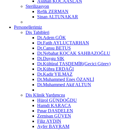
Aslıhan KOCAASLAN
Sterilizasyon
Refik ZERMAN
Sinan ALTUNAKAR
Personellerimiz
Diş Tabibleri
Dt.Adem GÖK
Dt.Fatih AYLUÇTARHAN
Dt.Cansu BETUS
Dt.Nebahat KOÇAK ŞAHBAZOĞLU
Dt.Duygu ŞIK
Dt.Kültüral TAŞDEMİR(Geçici Görev)
Dt.Kübra ERDAĞI
Dt.Kadir YILMAZ
Dt.Muhammed Enes ÖZANLİ
Dt.Muhammed Akif ALTUN
Diş Klinik Yardımcısı
Hürol GÜNDOĞDU
Hamdi KARACA
Pınar DAŞDELEN
Zernişan GÜVEN
Filiz AYDIN
Ayfer BAYRAM