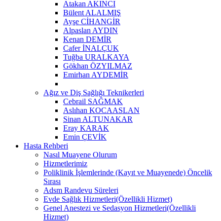
Atakan AKINCI
Bülent ALALMIŞ
Ayşe CİHANGİR
Alpaslan AYDIN
Kenan DEMİR
Cafer İNALÇUK
Tuğba URALKAYA
Gökhan ÖZYILMAZ
Emirhan AYDEMİR
Ağız ve Diş Sağlığı Teknikerleri
Cebrail SAĞMAK
Aslıhan KOCAASLAN
Sinan ALTUNAKAR
Eray KARAK
Emin ÇEVİK
Hasta Rehberi
Nasıl Muayene Olurum
Hizmetlerimiz
Poliklinik İşlemlerinde (Kayıt ve Muayenede) Öncelik
Sırası
Adsm Randevu Süreleri
Evde Sağlık Hizmetleri(Özellikli Hizmet)
Genel Anestezi ve Sedasyon Hizmetleri(Özellikli
Hizmet)