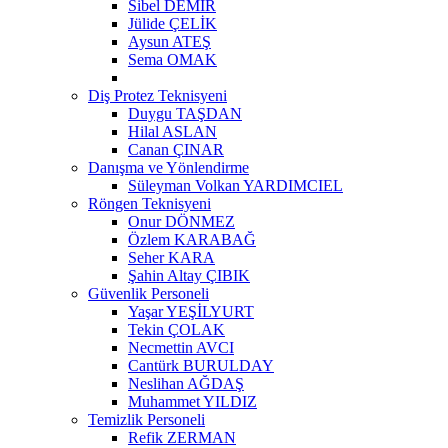
Sibel DEMİR
Jülide ÇELİK
Aysun ATEŞ
Sema OMAK
Diş Protez Teknisyeni
Duygu TAŞDAN
Hilal ASLAN
Canan ÇINAR
Danışma ve Yönlendirme
Süleyman Volkan YARDIMCIEL
Röngen Teknisyeni
Onur DÖNMEZ
Özlem KARABAĞ
Seher KARA
Şahin Altay ÇIBIK
Güvenlik Personeli
Yaşar YEŞİLYURT
Tekin ÇOLAK
Necmettin AVCI
Cantürk BURULDAY
Neslihan AĞDAŞ
Muhammet YILDIZ
Temizlik Personeli
Refik ZERMAN