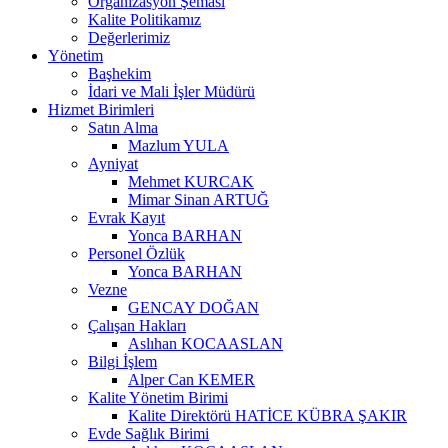
Organizasyon Şeması
Kalite Politikamız
Değerlerimiz
Yönetim
Başhekim
İdari ve Mali İşler Müdürü
Hizmet Birimleri
Satın Alma
Mazlum YULA
Ayniyat
Mehmet KURCAK
Mimar Sinan ARTUĞ
Evrak Kayıt
Yonca BARHAN
Personel Özlük
Yonca BARHAN
Vezne
GENCAY DOĞAN
Çalışan Hakları
Aslıhan KOCAASLAN
Bilgi İşlem
Alper Can KEMER
Kalite Yönetim Birimi
Kalite Direktörü HATİCE KÜBRA ŞAKIR
Evde Sağlık Birimi