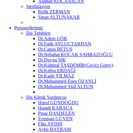
Aslıhan KOCAASLAN
Sterilizasyon
Refik ZERMAN
Sinan ALTUNAKAR
Personellerimiz
Diş Tabibleri
Dt.Adem GÖK
Dt.Fatih AYLUÇTARHAN
Dt.Cansu BETUS
Dt.Nebahat KOÇAK ŞAHBAZOĞLU
Dt.Duygu ŞIK
Dt.Kültüral TAŞDEMİR(Geçici Görev)
Dt.Kübra ERDAĞI
Dt.Kadir YILMAZ
Dt.Muhammed Enes ÖZANLİ
Dt.Muhammed Akif ALTUN
Diş Klinik Yardımcısı
Hürol GÜNDOĞDU
Hamdi KARACA
Pınar DAŞDELEN
Zernişan GÜVEN
Filiz AYDIN
Ayfer BAYRAM