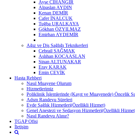
Ayşe CİHANGİR
Alpaslan AYDIN
Kenan DEMİR
Cafer İNALÇUK
Tuğba URALKAYA
Gökhan ÖZYILMAZ
Emirhan AYDEMİR
Ağız ve Diş Sağlığı Teknikerleri
Cebrail SAĞMAK
Aslıhan KOCAASLAN
Sinan ALTUNAKAR
Eray KARAK
Emin ÇEVİK
Hasta Rehberi
Nasıl Muayene Olurum
Hizmetlerimiz
Poliklinik İşlemlerinde (Kayıt ve Muayenede) Öncelik Sı
Adsm Randevu Süreleri
Evde Sağlık Hizmetleri(Özellikli Hizmet)
Genel Anestezi ve Sedasyon Hizmetleri(Özellikli Hizmet
Nasıl Randevu Alınır?
TGAP Ofisi
İletişim