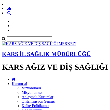
KARS İL SAĞLIK MÜDÜRLÜĞÜ
KARS AĞIZ VE DİŞ SAĞLIĞ
Kurumsal
Vizyonumuz
Misyonumuz
Anlaşmalı Kurumlar
Organizasyon Şeması
Kalite Politikamız