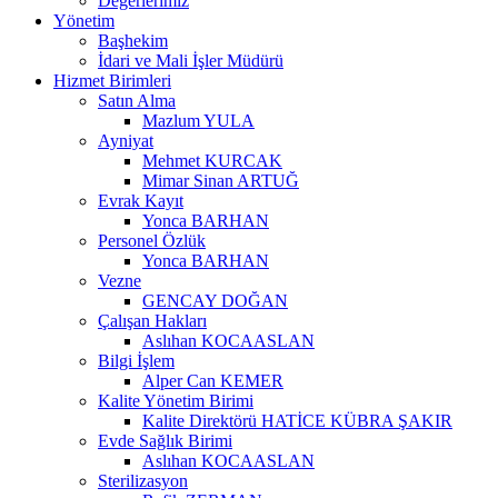
Değerlerimiz
Yönetim
Başhekim
İdari ve Mali İşler Müdürü
Hizmet Birimleri
Satın Alma
Mazlum YULA
Ayniyat
Mehmet KURCAK
Mimar Sinan ARTUĞ
Evrak Kayıt
Yonca BARHAN
Personel Özlük
Yonca BARHAN
Vezne
GENCAY DOĞAN
Çalışan Hakları
Aslıhan KOCAASLAN
Bilgi İşlem
Alper Can KEMER
Kalite Yönetim Birimi
Kalite Direktörü HATİCE KÜBRA ŞAKIR
Evde Sağlık Birimi
Aslıhan KOCAASLAN
Sterilizasyon