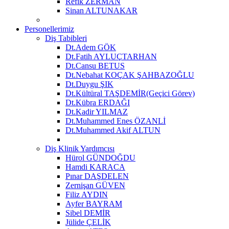
Refik ZERMAN
Sinan ALTUNAKAR
Personellerimiz
Diş Tabibleri
Dt.Adem GÖK
Dt.Fatih AYLUÇTARHAN
Dt.Cansu BETUS
Dt.Nebahat KOÇAK ŞAHBAZOĞLU
Dt.Duygu ŞIK
Dt.Kültüral TAŞDEMİR(Geçici Görev)
Dt.Kübra ERDAĞI
Dt.Kadir YILMAZ
Dt.Muhammed Enes ÖZANLİ
Dt.Muhammed Akif ALTUN
Diş Klinik Yardımcısı
Hürol GÜNDOĞDU
Hamdi KARACA
Pınar DAŞDELEN
Zernişan GÜVEN
Filiz AYDIN
Ayfer BAYRAM
Sibel DEMİR
Jülide ÇELİK