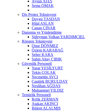
Aysun ATEŞ
Sema OMAK
Diş Protez Teknisyeni
Duygu TAŞDAN
Hilal ASLAN
Canan ÇINAR
Danışma ve Yönlendirme
Süleyman Volkan YARDIMCIEL
Röngen Teknisyeni
Onur DÖNMEZ
Özlem KARABAĞ
Seher KARA
Şahin Altay ÇIBIK
Güvenlik Personeli
Yaşar YEŞİLYURT
Tekin ÇOLAK
Necmettin AVCI
Cantürk BURULDAY
Neslihan AĞDAŞ
Muhammet YILDIZ
Temizlik Personeli
Refik ZERMAN
Atakan AKINCI
Bülent ALALMIŞ